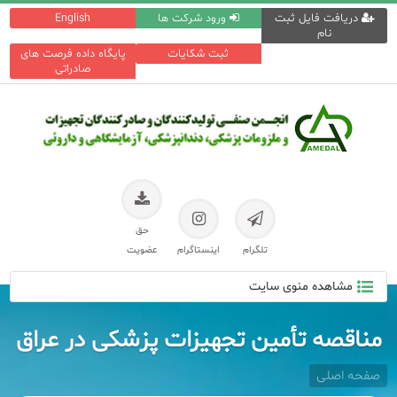
دریافت فایل ثبت
ورود شرکت ها
English
نام
ثبت شکایات
پایگاه داده فرصت های
صادراتی
حق
تلگرام
اینستاگرام
عضویت
مشاهده منوی سایت
مناقصه تأمین تجهیزات پزشکی در عراق
صفحه اصلی