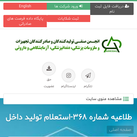
دریافت فایل ثبت
ورود شرکت ها
English
نام
ثبت شکایات
پایگاه داده فرصت های
صادراتی
حق
تلگرام
اینستاگرام
عضویت
مشاهده منوی سایت
طلاعیه شماره ۳۶۸-استعلام تولید داخل
صفحه اصلی