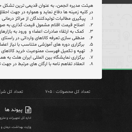
هیئت مدیره انجمن، به عنوان قدیمی ترین تشکل ح
در کلیه زمینه ها دفاع نماید و همواره در جهت احقا
۱. پیگیری مطالبات تولیدکنندگان از مراکز درمانی
۲. اصلاح قیمت اقلام مشمول قیمت گذاری به صورت دوره ای با توجه به تغییر مؤلفه های مؤثر بر قیمت
۳. کمک به ارتقاء صادرات اعضاء و ورود به بازارهای جهانی
۴. منطقی سازی تعرفه کالاهای وارداتی در راستای حمایت از تولید داخل
۵. برگزاری دوره های آموزشی متناسب با نیاز اعضاء
۶. تهیه و تکمیل فهرست ممنوعیت خرید کالاهای خارجی مشابه ساخت داخل توسط ارگان های دولتی و فهرست توانمندی های ساخت داخل
۷. برگزاری نمایشگاه بین المللی ایران هلث به همراه سایر تشکل های حوزه سلامت
۸. انعقاد تفاهم نامه با ارگان های مرتبط در جهت تسهیل و رفع موانع تولید و صادرات
تعداد کل محصولات : ۷۰۵
تعداد کل شرکت 
پیوند ها
اداره کل تجهیزات و ملز
وزارت بهداشت، درمان و