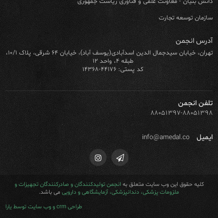
دانش بنیان - معاونت علمی و فناوری ریاست جمهوری
سازمان توسعه تجارت
آدرس انجمن
تهران، خیابان سیدجمال الدین اسدآبادی(یوسف آباد)، خیابان ۶۴ شرقی، پلاک ۱۰/۱،
طبقه ۴، واحد ۱۲
کد پستی: ۴۴۱۷۶-۱۴۳۶۸
تلفن انجمن
۸۸۰۵۱۳۹۷-۸۸۰۵۱۳۹۸
ایمیل
info@amedal.co
کلیه حقوق این وب سایت متعلق به
انجمن تولیدکنندگان و صادرکنندگان تجهیزات و
ملزومات پزشکی، دندانپزشکی، آزمایشگاهی و دارویی
می باشد.
طراحی crm و وب سایت توسط یارا