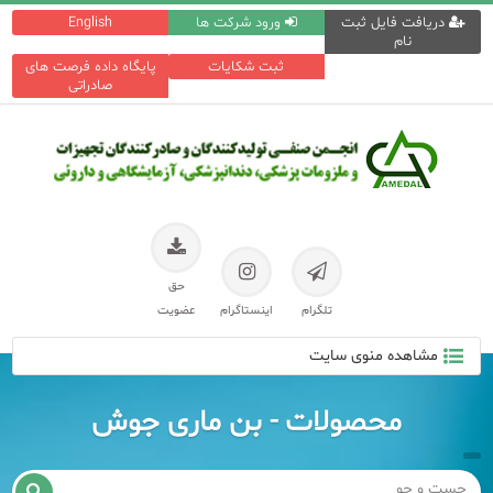
دریافت فایل ثبت
ورود شرکت ها
English
نام
ثبت شکایات
پایگاه داده فرصت های
صادراتی
حق
تلگرام
اینستاگرام
عضویت
مشاهده منوی سایت
محصولات - بن ماری جوش
