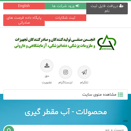
دریافت فایل ثبت
ورود شرکت ها
English
نام
ثبت شکایات
پایگاه داده فرصت های
صادراتی
حق
تلگرام
اینستاگرام
عضویت
مشاهده منوی سایت
محصولات - آب مقطر گیری
