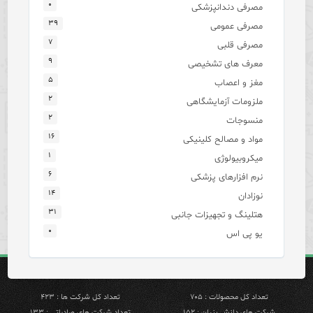
۰
مصرفی دندانپزشکی
۳۹
مصرفی عمومی
۷
مصرفی قلبی
۹
معرف های تشخیصی
۵
مغز و اعصاب
۲
ملزومات آزمایشگاهی
۲
منسوجات
۱۶
مواد و مصالح کلینیکی
۱
میکروبیولوژی
۶
نرم افزارهای پزشکی
۱۴
نوزادان
۳۱
هتلینگ و تجهیزات جانبی
۰
یو پی اس
تعداد کل محصولات : ۷۰۵
تعداد کل شرکت ها : ۴۲۳
شرکت های دانش بنیان : ۱۵۲
تعداد شرکت های صادراتی : ۱۳۳