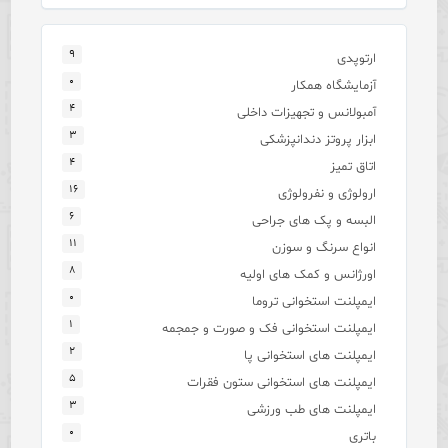
۹
ارتوپدی
۰
آزمایشگاه همکار
۴
آمبولانس و تجهیزات داخلی
۳
ابزار پروتز دندانپزشکی
۴
اتاق تمیز
۱۶
ارولوژی و نفرولوژی
۶
البسه و پک های جراحی
۱۱
انواع سرنگ و سوزن
۸
اورژانس و کمک های اولیه
۰
ایمپلنت استخوانی تروما
۱
ایمپلنت استخوانی فک و صورت و جمجمه
۲
ایمپلنت های استخوانی پا
۵
ایمپلنت های استخوانی ستون فقرات
۳
ایمپلنت های طب ورزشی
۰
باتری