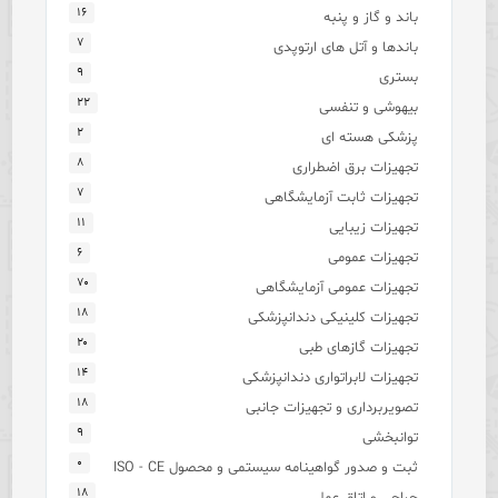
۱۶
باند و گاز و پنبه
۷
باندها و آتل های ارتوپدی
۹
بستری
۲۲
بیهوشی و تنفسی
۲
پزشکی هسته ای
۸
تجهیزات برق اضطراری
۷
تجهیزات ثابت آزمایشگاهی
۱۱
تجهیزات زیبایی
۶
تجهیزات عمومی
۷۰
تجهیزات عمومی آزمایشگاهی
۱۸
تجهیزات کلینیکی دندانپزشکی
۲۰
تجهیزات گازهای طبی
۱۴
تجهیزات لابراتواری دندانپزشکی
۱۸
تصویربرداری و تجهیزات جانبی
۹
توانبخشی
۰
ثبت و صدور گواهینامه سیستمی و محصول ISO - CE
۱۸
جراحی و اتاق عمل