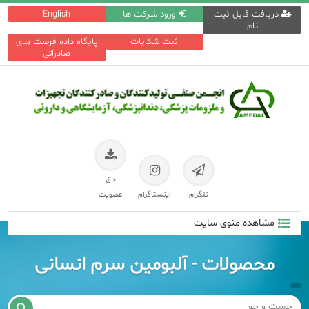
دریافت فایل ثبت
ورود شرکت ها
English
نام
ثبت شکایات
پایگاه داده فرصت های
صادراتی
حق
تلگرام
اینستاگرام
عضویت
مشاهده منوی سایت
محصولات - آلبومین سرم انسانی
