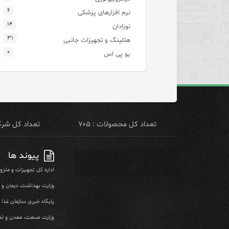
۶
نرم افزارهای پزشکی
۱۴
نوزادان
۳۱
هتلینگ و تجهیزات جانبی
۰
یو پی اس
تعداد کل محصولات : ۷۰۵
تعداد کل شرکت 
پیوند ها
اداره کل تجهیزات و ملز
وزارت بهداشت، درمان و
پایگاه خبری سازمان غذا و
وزارت صنعت، معدن و تج