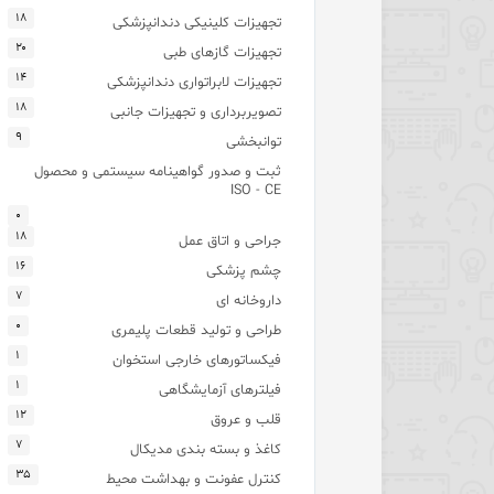
۱۸
تجهیزات کلینیکی دندانپزشکی
۲۰
تجهیزات گازهای طبی
۱۴
تجهیزات لابراتواری دندانپزشکی
۱۸
تصویربرداری و تجهیزات جانبی
۹
توانبخشی
ثبت و صدور گواهینامه سیستمی و محصول
ISO - CE
۰
۱۸
جراحی و اتاق عمل
۱۶
چشم پزشکی
۷
داروخانه ای
۰
طراحی و تولید قطعات پلیمری
۱
فیکساتورهای خارجی استخوان
۱
فیلترهای آزمایشگاهی
۱۲
قلب و عروق
۷
کاغذ و بسته بندی مدیکال
۳۵
کنترل عفونت و بهداشت محیط