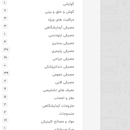
۱
گوارشی
۷
گوش و حلق و بینی
۳
مراقبت های ویژه
۳
مصرفی آزمایشگاهی
۱
مصرفی ارتودنسی
۴
مصرفی بستری
۳۷
مصرفی پلیمری
۲۰
مصرفی جراحی
۰
مصرفی دندانپزشکی
۳۹
مصرفی عمومی
۷
مصرفی قلبی
۹
معرف های تشخیصی
۵
مغز و اعصاب
۲
ملزومات آزمایشگاهی
۲
منسوجات
۱۶
مواد و مصالح کلینیکی
۱
میکروبیولوژی