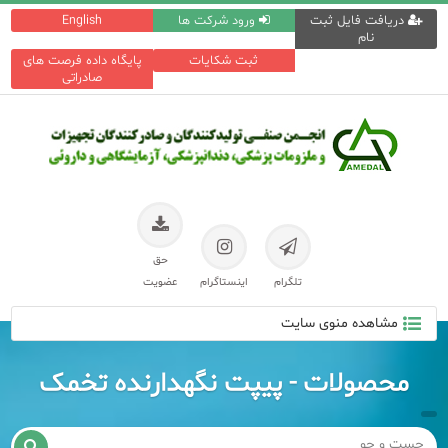
دریافت فایل ثبت
ورود شرکت ها
English
نام
ثبت شکایات
پایگاه داده فرصت های
صادراتی
حق
تلگرام
اینستاگرام
عضویت
مشاهده منوی سایت
محصولات - پیپت نگهدارنده تخمک
