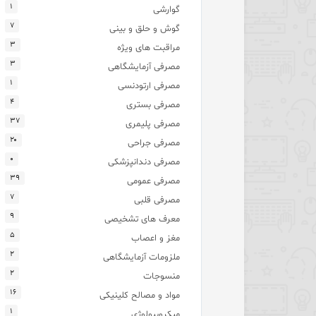
۱
گوارشی
۷
گوش و حلق و بینی
۳
مراقبت های ویژه
۳
مصرفی آزمایشگاهی
۱
مصرفی ارتودنسی
۴
مصرفی بستری
۳۷
مصرفی پلیمری
۲۰
مصرفی جراحی
۰
مصرفی دندانپزشکی
۳۹
مصرفی عمومی
۷
مصرفی قلبی
۹
معرف های تشخیصی
۵
مغز و اعصاب
۲
ملزومات آزمایشگاهی
۲
منسوجات
۱۶
مواد و مصالح کلینیکی
۱
میکروبیولوژی