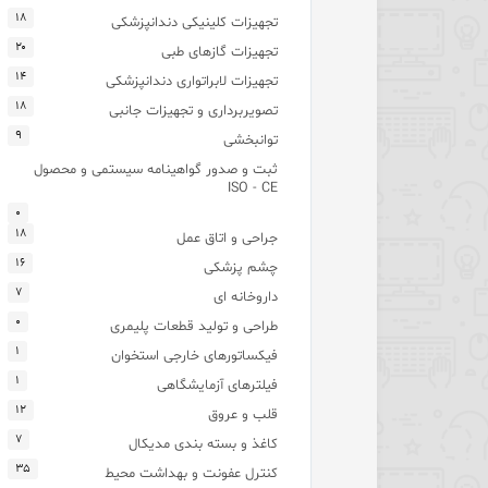
۱۸
تجهیزات کلینیکی دندانپزشکی
۲۰
تجهیزات گازهای طبی
۱۴
تجهیزات لابراتواری دندانپزشکی
۱۸
تصویربرداری و تجهیزات جانبی
۹
توانبخشی
ثبت و صدور گواهینامه سیستمی و محصول
ISO - CE
۰
۱۸
جراحی و اتاق عمل
۱۶
چشم پزشکی
۷
داروخانه ای
۰
طراحی و تولید قطعات پلیمری
۱
فیکساتورهای خارجی استخوان
۱
فیلترهای آزمایشگاهی
۱۲
قلب و عروق
۷
کاغذ و بسته بندی مدیکال
۳۵
کنترل عفونت و بهداشت محیط