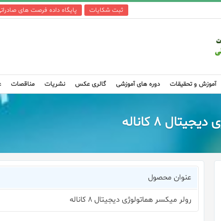
ثبت شکایات
پایگاه داده فرصت های صادرات
آموزش و تحقیقات
دوره های آموزشی
گالری عکس
نشریات
مناقصات
ع
تال ۸ کاناله
عنوان محصول
رولر میکسر هماتولوژی دیجیتال ۸ کاناله