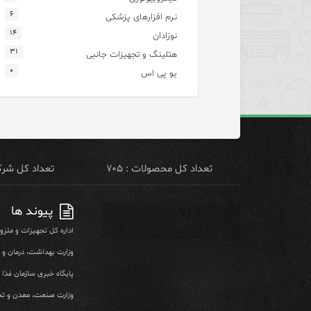
۶
نرم افزارهای پزشکی
۱۴
نوزادان
۳۱
هتلینگ و تجهیزات جانبی
۰
یو پی اس
تعداد کل محصولات : ۷۰۵
تعداد کل شرکت 
پیوند ها
اداره کل تجهیزات و ملز
وزارت بهداشت، درمان و
پایگاه خبری سازمان غذا و
وزارت صنعت، معدن و تج