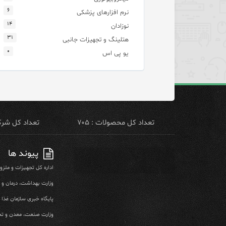
۶
نرم افزارهای پزشکی
۱۴
نوزادان
۳۱
هتلینگ و تجهیزات جانبی
۰
یو پی اس
تعداد کل محصولات : ۷۰۵
تعداد کل شرکت 
پیوند ها
اداره کل تجهیزات و ملز
وزارت بهداشت، درمان و
پایگاه خبری سازمان غذا و
وزارت صنعت، معدن و تج