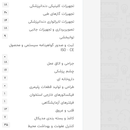
۱۸
تجهیزات کلینیکی دندانپزشکی
۲۰
تجهیزات گازهای طبی
۱۴
تجهیزات لابراتواری دندانپزشکی
۱۸
تصویربرداری و تجهیزات جانبی
۹
توانبخشی
ثبت و صدور گواهینامه سیستمی و محصول
ISO - CE
۰
۱۸
جراحی و اتاق عمل
۱۶
چشم پزشکی
۷
داروخانه ای
۰
طراحی و تولید قطعات پلیمری
۱
فیکساتورهای خارجی استخوان
۱
فیلترهای آزمایشگاهی
۱۲
قلب و عروق
۷
کاغذ و بسته بندی مدیکال
۳۵
کنترل عفونت و بهداشت محیط