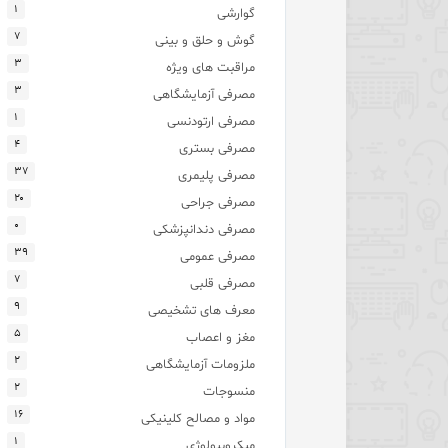
۱
گوارشی
۷
گوش و حلق و بینی
۳
مراقبت های ویژه
۳
مصرفی آزمایشگاهی
۱
مصرفی ارتودنسی
۴
مصرفی بستری
۳۷
مصرفی پلیمری
۲۰
مصرفی جراحی
۰
مصرفی دندانپزشکی
۳۹
مصرفی عمومی
۷
مصرفی قلبی
۹
معرف های تشخیصی
۵
مغز و اعصاب
۲
ملزومات آزمایشگاهی
۲
منسوجات
۱۶
مواد و مصالح کلینیکی
۱
میکروبیولوژی