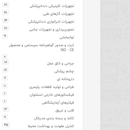
۱۸
تجهیزات کلینیکی دندانپزشکی
۲۰
تجهیزات گازهای طبی
۱۴
تجهیزات لابراتواری دندانپزشکی
۱۸
تصویربرداری و تجهیزات جانبی
۹
توانبخشی
ثبت و صدور گواهینامه سیستمی و محصول
ISO - CE
۰
۱۸
جراحی و اتاق عمل
۱۶
چشم پزشکی
۷
داروخانه ای
۰
طراحی و تولید قطعات پلیمری
۱
فیکساتورهای خارجی استخوان
۱
فیلترهای آزمایشگاهی
۱۲
قلب و عروق
۷
کاغذ و بسته بندی مدیکال
۳۵
کنترل عفونت و بهداشت محیط