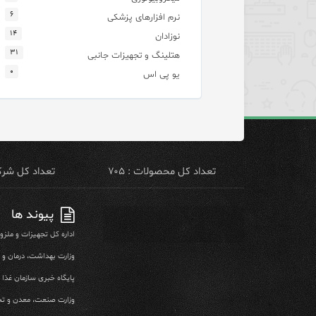
۶
نرم افزارهای پزشکی
۱۴
نوزادان
۳۱
هتلینگ و تجهیزات جانبی
۰
یو پی اس
تعداد کل محصولات : ۷۰۵
تعداد کل شرکت 
پیوند ها
اداره کل تجهیزات و ملز
وزارت بهداشت، درمان و
پایگاه خبری سازمان غذا و
وزارت صنعت، معدن و تج