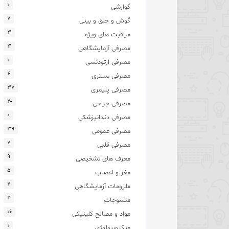
۱
گوارشی
۷
گوش و حلق و بینی
۳
مراقبت های ویژه
۳
مصرفی آزمایشگاهی
۱
مصرفی ارتودنسی
۴
مصرفی بستری
۳۷
مصرفی پلیمری
۲۰
مصرفی جراحی
۰
مصرفی دندانپزشکی
۳۹
مصرفی عمومی
۷
مصرفی قلبی
۹
معرف های تشخیصی
۵
مغز و اعصاب
۲
ملزومات آزمایشگاهی
۲
منسوجات
۱۶
مواد و مصالح کلینیکی
۱
میکروبیولوژی