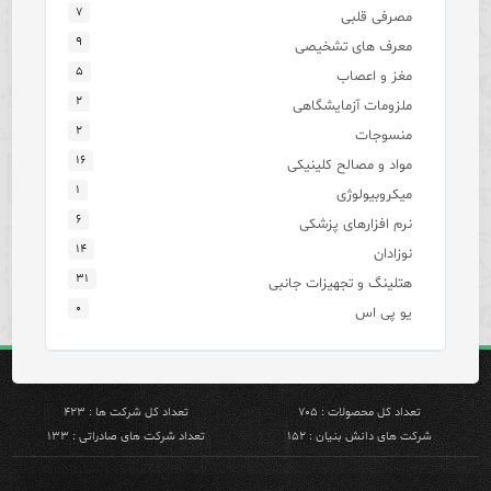
۷
مصرفی قلبی
۹
معرف های تشخیصی
۵
مغز و اعصاب
۲
ملزومات آزمایشگاهی
۲
منسوجات
۱۶
مواد و مصالح کلینیکی
۱
میکروبیولوژی
۶
نرم افزارهای پزشکی
۱۴
نوزادان
۳۱
هتلینگ و تجهیزات جانبی
۰
یو پی اس
تعداد کل محصولات : ۷۰۵
تعداد کل شرکت ها : ۴۲۳
شرکت های دانش بنیان : ۱۵۲
تعداد شرکت های صادراتی : ۱۳۳