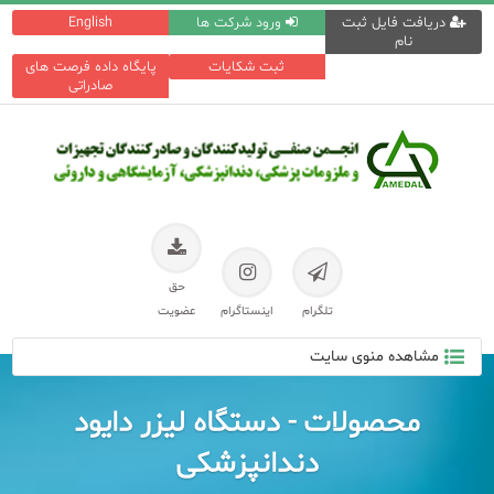
دریافت فایل ثبت
ورود شرکت ها
English
نام
ثبت شکایات
پایگاه داده فرصت های
صادراتی
حق
تلگرام
اینستاگرام
عضویت
مشاهده منوی سایت
محصولات - دستگاه لیزر دایود
دندانپزشکی