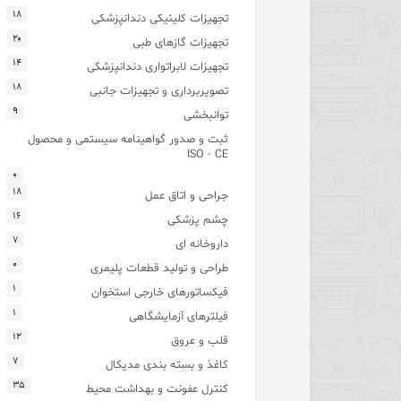
۱۸
تجهیزات کلینیکی دندانپزشکی
۲۰
تجهیزات گازهای طبی
۱۴
تجهیزات لابراتواری دندانپزشکی
۱۸
تصویربرداری و تجهیزات جانبی
۹
توانبخشی
ثبت و صدور گواهینامه سیستمی و محصول
ISO - CE
۰
۱۸
جراحی و اتاق عمل
۱۶
چشم پزشکی
۷
داروخانه ای
۰
طراحی و تولید قطعات پلیمری
۱
فیکساتورهای خارجی استخوان
۱
فیلترهای آزمایشگاهی
۱۲
قلب و عروق
۷
کاغذ و بسته بندی مدیکال
۳۵
کنترل عفونت و بهداشت محیط