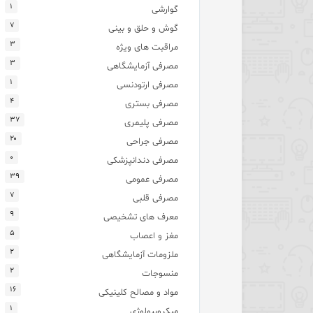
۱
گوارشی
۷
گوش و حلق و بینی
۳
مراقبت های ویژه
۳
مصرفی آزمایشگاهی
۱
مصرفی ارتودنسی
۴
مصرفی بستری
۳۷
مصرفی پلیمری
۲۰
مصرفی جراحی
۰
مصرفی دندانپزشکی
۳۹
مصرفی عمومی
۷
مصرفی قلبی
۹
معرف های تشخیصی
۵
مغز و اعصاب
۲
ملزومات آزمایشگاهی
۲
منسوجات
۱۶
مواد و مصالح کلینیکی
۱
میکروبیولوژی