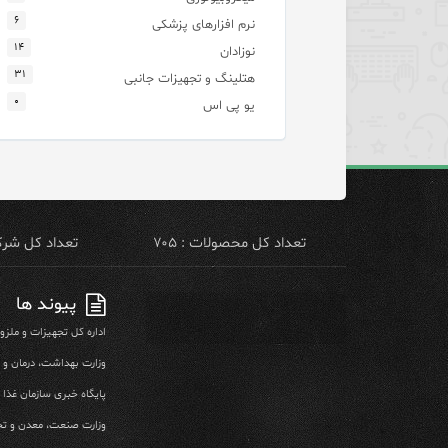
۶
نرم افزارهای پزشکی
۱۴
نوزادان
۳۱
هتلینگ و تجهیزات جانبی
۰
یو پی اس
تعداد کل محصولات : ۷۰۵
تعداد کل شرکت 
پیوند ها
اداره کل تجهیزات و ملز
وزارت بهداشت، درمان و
پایگاه خبری سازمان غذا و
وزارت صنعت، معدن و تج