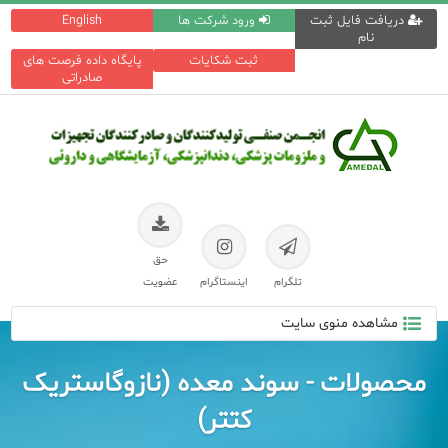
دریافت فایل ثبت
ورود شرکت ها
English
نام
ثبت شکایات
پایگاه داده فرصت های
صادراتی
حق
تلگرام
اینستاگرام
عضویت
مشاهده منوی سایت
محصولات - سوند معده (نازوگاستریک
کتتر)