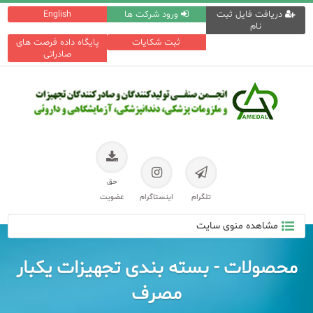
دریافت فایل ثبت
ورود شرکت ها
English
نام
ثبت شکایات
پایگاه داده فرصت های
صادراتی
حق
تلگرام
اینستاگرام
عضویت
مشاهده منوی سایت
محصولات - بسته بندی تجهیزات یکبار
مصرف