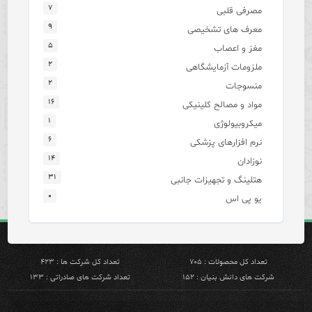
۷
مصرفی قلبی
۹
معرف های تشخیصی
۵
مغز و اعصاب
۲
ملزومات آزمایشگاهی
۲
منسوجات
۱۶
مواد و مصالح کلینیکی
۱
میکروبیولوژی
۶
نرم افزارهای پزشکی
۱۴
نوزادان
۳۱
هتلینگ و تجهیزات جانبی
۰
یو پی اس
تعداد کل محصولات : ۷۰۵
تعداد کل شرکت ها : ۴۲۳
شرکت های دانش بنیان : ۱۵۲
تعداد شرکت های صادراتی : ۱۳۳