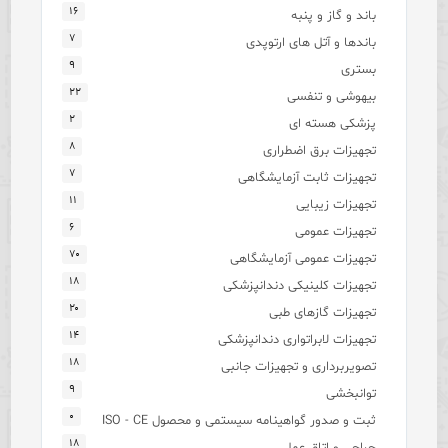
۱۶
باند و گاز و پنبه
۷
باندها و آتل های ارتوپدی
۹
بستری
۲۲
بیهوشی و تنفسی
۲
پزشکی هسته ای
۸
تجهیزات برق اضطراری
۷
تجهیزات ثابت آزمایشگاهی
۱۱
تجهیزات زیبایی
۶
تجهیزات عمومی
۷۰
تجهیزات عمومی آزمایشگاهی
۱۸
تجهیزات کلینیکی دندانپزشکی
۲۰
تجهیزات گازهای طبی
۱۴
تجهیزات لابراتواری دندانپزشکی
۱۸
تصویربرداری و تجهیزات جانبی
۹
توانبخشی
۰
ثبت و صدور گواهینامه سیستمی و محصول ISO - CE
۱۸
جراحی و اتاق عمل