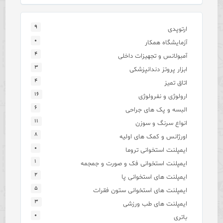
۹
ارتوپدی
۰
آزمایشگاه همکار
۴
آمبولانس و تجهیزات داخلی
۳
ابزار پروتز دندانپزشکی
۴
اتاق تمیز
۱۶
ارولوژی و نفرولوژی
۶
البسه و پک های جراحی
۱۱
انواع سرنگ و سوزن
۸
اورژانس و کمک های اولیه
۰
ایمپلنت استخوانی تروما
۱
ایمپلنت استخوانی فک و صورت و جمجمه
۲
ایمپلنت های استخوانی پا
۵
ایمپلنت های استخوانی ستون فقرات
۳
ایمپلنت های طب ورزشی
۰
باتری