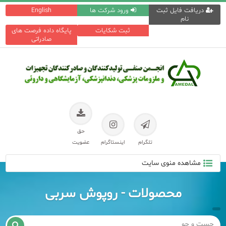
دریافت فایل ثبت
ورود شرکت ها
English
نام
ثبت شکایات
پایگاه داده فرصت های
صادراتی
حق
تلگرام
اینستاگرام
عضویت
مشاهده منوی سایت
محصولات - روپوش سربی
