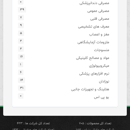
۰
مصرفی دندانپزشکی
۳۹
مصرفی عمومی
۷
مصرفی قلبی
۹
معرف های تشخیصی
۵
مغز و اعصاب
۲
ملزومات آزمایشگاهی
۲
منسوجات
۱۶
مواد و مصالح کلینیکی
۱
میکروبیولوژی
۶
نرم افزارهای پزشکی
۱۴
نوزادان
۳۱
هتلینگ و تجهیزات جانبی
۰
یو پی اس
تعداد کل محصولات : ۷۰۵
تعداد کل شرکت ها : ۴۲۳
شرکت های دانش بنیان : ۱۵۲
تعداد شرکت های صادراتی : ۱۳۳