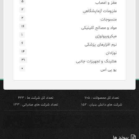
۵
مغز و اعصاب
۲
ملزومات آزمایشگاهی
۲
منسوجات
۱۶
مواد و مصالح کلینیکی
۱
میکروبیولوژی
۶
نرم افزارهای پزشکی
۱۴
نوزادان
۳۱
هتلینگ و تجهیزات جانبی
۰
یو پی اس
تعداد کل محصولات : ۷۰۵
تعداد کل شرکت ها : ۴۲۳
شرکت های دانش بنیان : ۱۵۲
تعداد شرکت های صادراتی : ۱۳۳
پیوند ها