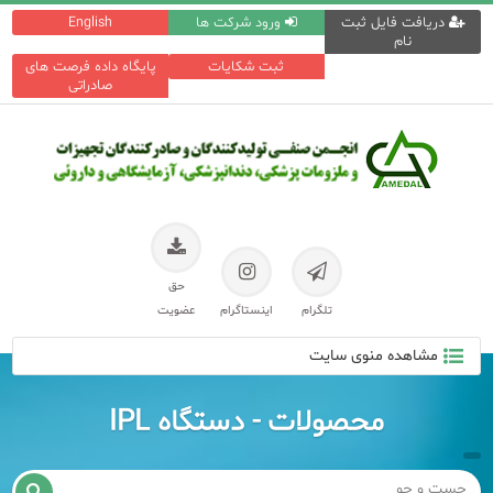
دریافت فایل ثبت
ورود شرکت ها
English
نام
ثبت شکایات
پایگاه داده فرصت های
صادراتی
حق
تلگرام
اینستاگرام
عضویت
مشاهده منوی سایت
محصولات - دستگاه IPL
