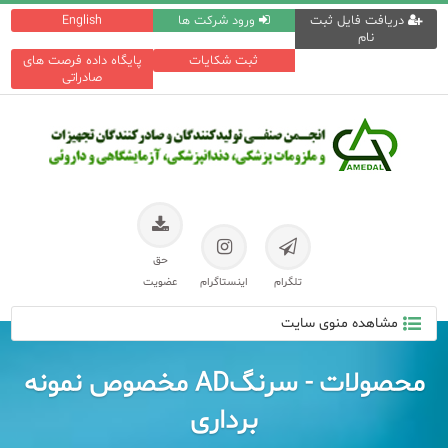
دریافت فایل ثبت
ورود شرکت ها
English
نام
ثبت شکایات
پایگاه داده فرصت های
صادراتی
حق
تلگرام
اینستاگرام
عضویت
مشاهده منوی سایت
محصولات - سرنگAD مخصوص نمونه
برداری