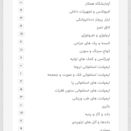
۰
آزمایشگاه همکار
۴
آمبولانس و تجهیزات داخلی
۳
ابزار پروتز دندانپزشکی
۴
اتاق تمیز
۱۶
ارولوژی و نفرولوژی
۶
البسه و پک های جراحی
۱۱
انواع سرنگ و سوزن
۸
اورژانس و کمک های اولیه
۰
ایمپلنت استخوانی تروما
۱
ایمپلنت استخوانی فک و صورت و جمجمه
۲
ایمپلنت های استخوانی پا
۵
ایمپلنت های استخوانی ستون فقرات
۳
ایمپلنت های طب ورزشی
۰
باتری
۱۶
باند و گاز و پنبه
۷
باندها و آتل های ارتوپدی
۹
بستری