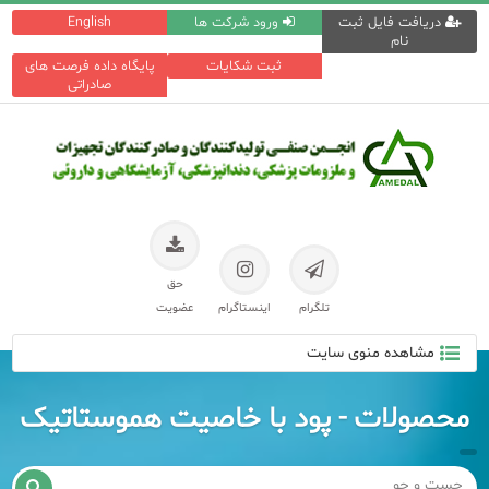
دریافت فایل ثبت
ورود شرکت ها
English
نام
ثبت شکایات
پایگاه داده فرصت های
صادراتی
حق
تلگرام
اینستاگرام
عضویت
مشاهده منوی سایت
محصولات - پود با خاصیت هموستاتیک
