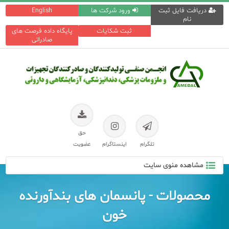
دریافت فایل ثبت
ورود شرکت ها
English
نام
ثبت شکایات
پایگاه داده فرصت های
صادراتی
حق
تلگرام
اینستاگرام
عضویت
مشاهده منوی سایت
محصولات - پانسمان های بندآورنده
خون