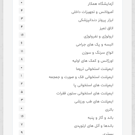
۰
آزمایشگاه همکار
۴
آمبولانس و تجهیزات داخلی
۳
ابزار پروتز دندانپزشکی
۴
اتاق تمیز
۱۶
ارولوژی و نفرولوژی
۶
البسه و پک های جراحی
۱۱
انواع سرنگ و سوزن
۸
اورژانس و کمک های اولیه
۰
ایمپلنت استخوانی تروما
۱
ایمپلنت استخوانی فک و صورت و جمجمه
۲
ایمپلنت های استخوانی پا
۵
ایمپلنت های استخوانی ستون فقرات
۳
ایمپلنت های طب ورزشی
۰
باتری
۱۶
باند و گاز و پنبه
۷
باندها و آتل های ارتوپدی
۹
بستری