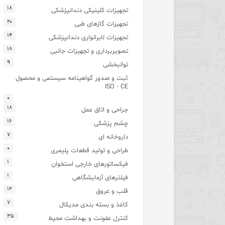
۱۸
تجهیزات کلینیکی دندانپزشکی
۲۰
تجهیزات گازهای طبی
۱۴
تجهیزات لابراتواری دندانپزشکی
۱۸
تصویربرداری و تجهیزات جانبی
۹
توانبخشی
ثبت و صدور گواهینامه سیستمی و محصول
ISO - CE
۰
۱۸
جراحی و اتاق عمل
۱۶
چشم پزشکی
۷
داروخانه ای
۰
طراحی و تولید قطعات پلیمری
۱
فیکساتورهای خارجی استخوان
۱
فیلترهای آزمایشگاهی
۱۲
قلب و عروق
۷
کاغذ و بسته بندی مدیکال
۳۵
کنترل عفونت و بهداشت محیط