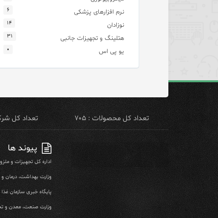
۶
نرم افزارهای پزشکی
۱۴
نوزادان
۳۱
هتلینگ و تجهیزات جانبی
۰
یو پی اس
تعداد کل محصولات : ۷۰۵
تعداد کل شرکت 
پیوند ها
اداره کل تجهیزات و ملز
وزارت بهداشت، درمان و
پایگاه خبری سازمان غذا و
وزارت صنعت، معدن و تج