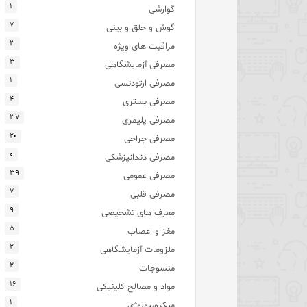
۱
گوارشی
۷
گوش و حلق و بینی
۳
مراقبت های ویژه
۳
مصرفی آزمایشگاهی
۱
مصرفی ارتودنسی
۴
مصرفی بستری
۳۷
مصرفی پلیمری
۲۰
مصرفی جراحی
۰
مصرفی دندانپزشکی
۳۹
مصرفی عمومی
۷
مصرفی قلبی
۹
معرف های تشخیصی
۵
مغز و اعصاب
۲
ملزومات آزمایشگاهی
۲
منسوجات
۱۶
مواد و مصالح کلینیکی
۱
میکروبیولوژی