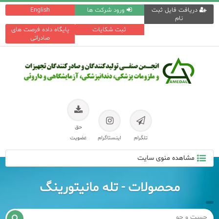
دریافت فایل ثبت
ورود شرکت ها
English
نام
ثبت شکایات
پایگاه داده فرصت های
صادراتی
حق
تلگرام
اینستاگرام
عضویت
مشاهده منوی سایت
محصولات - تله مانیتورینگ
