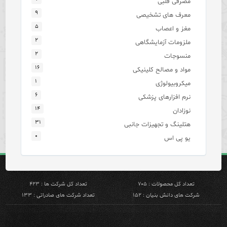
مصرفی قلبی
۹
معرف های تشخیصی
۵
مغز و اعصاب
۲
ملزومات آزمایشگاهی
۲
منسوجات
۱۶
مواد و مصالح کلینیکی
۱
میکروبیولوژی
۶
نرم افزارهای پزشکی
۱۴
نوزادان
۳۱
هتلینگ و تجهیزات جانبی
۰
یو پی اس
تعداد کل محصولات : ۷۰۵
تعداد کل شرکت ها : ۴۲۳
شرکت های دانش بنیان : ۱۵۲
تعداد شرکت های صادراتی : ۱۳۳