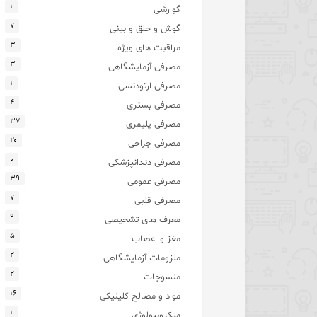
۱
گوارشی
۷
گوش و حلق و بینی
۳
مراقبت های ویژه
۳
مصرفی آزمایشگاهی
۱
مصرفی ارتودنسی
۴
مصرفی بستری
۳۷
مصرفی پلیمری
۲۰
مصرفی جراحی
۰
مصرفی دندانپزشکی
۳۹
مصرفی عمومی
۷
مصرفی قلبی
۹
معرف های تشخیصی
۵
مغز و اعصاب
۲
ملزومات آزمایشگاهی
۲
منسوجات
۱۶
مواد و مصالح کلینیکی
۱
میکروبیولوژی