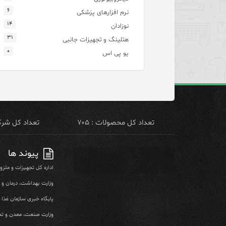
۶
نرم افزارهای پزشکی
۱۴
نوزادان
۳۱
هتلینگ و تجهیزات جانبی
۰
یو پی اس
تعداد کل محصولات : ۷۰۵
تعداد کل شرکت 
پیوند ها
اداره کل تجهیزات و ملز
وزارت بهداشت، درمان و
پایگاه خبری سازمان غذا و
وزارت صنعت، معدن و تج