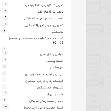
۱۸
تجهیزات کلینیکی دندانپزشکی
۲۰
تجهیزات گازهای طبی
۱۴
تجهیزات لابراتواری دندانپزشکی
۱۸
تصویربرداری و تجهیزات جانبی
۹
توانبخشی
ثبت و صدور گواهینامه سیستمی و محصول
ISO - CE
۰
۱۸
جراحی و اتاق عمل
۱۶
چشم پزشکی
۷
داروخانه ای
۰
طراحی و تولید قطعات پلیمری
۱
فیکساتورهای خارجی استخوان
۱
فیلترهای آزمایشگاهی
۱۲
قلب و عروق
۷
کاغذ و بسته بندی مدیکال
۳۵
کنترل عفونت و بهداشت محیط