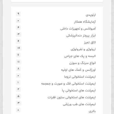
۹
ارتوپدی
۰
آزمایشگاه همکار
۴
آمبولانس و تجهیزات داخلی
۳
ابزار پروتز دندانپزشکی
۴
اتاق تمیز
۱۶
ارولوژی و نفرولوژی
۶
البسه و پک های جراحی
۱۱
انواع سرنگ و سوزن
۸
اورژانس و کمک های اولیه
۰
ایمپلنت استخوانی تروما
۱
ایمپلنت استخوانی فک و صورت و جمجمه
۲
ایمپلنت های استخوانی پا
۵
ایمپلنت های استخوانی ستون فقرات
۳
ایمپلنت های طب ورزشی
۰
باتری