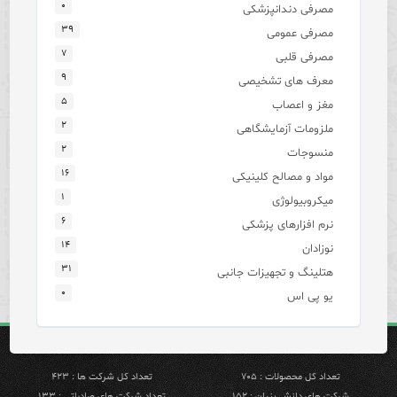
۰
مصرفی دندانپزشکی
۳۹
مصرفی عمومی
۷
مصرفی قلبی
۹
معرف های تشخیصی
۵
مغز و اعصاب
۲
ملزومات آزمایشگاهی
۲
منسوجات
۱۶
مواد و مصالح کلینیکی
۱
میکروبیولوژی
۶
نرم افزارهای پزشکی
۱۴
نوزادان
۳۱
هتلینگ و تجهیزات جانبی
۰
یو پی اس
تعداد کل محصولات : ۷۰۵
تعداد کل شرکت ها : ۴۲۳
شرکت های دانش بنیان : ۱۵۲
تعداد شرکت های صادراتی : ۱۳۳