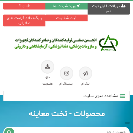
دریافت فایل ثبت
ورود شرکت ها
English
نام
ثبت شکایات
پایگاه داده فرصت های
صادراتی
حق
تلگرام
اینستاگرام
عضویت
مشاهده منوی سایت
محصولات - تخت معاینه
