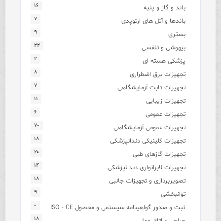
۱۶
باند و گاز و پنبه
۷
باندها و آتل های ارتوپدی
۹
بستری
۲۲
بیهوشی و تنفسی
۲
پزشکی هسته ای
۸
تجهیزات برق اضطراری
۷
تجهیزات ثابت آزمایشگاهی
۱۱
تجهیزات زیبایی
۶
تجهیزات عمومی
۷۰
تجهیزات عمومی آزمایشگاهی
۱۸
تجهیزات کلینیکی دندانپزشکی
۲۰
تجهیزات گازهای طبی
۱۴
تجهیزات لابراتواری دندانپزشکی
۱۸
تصویربرداری و تجهیزات جانبی
۹
توانبخشی
۰
ثبت و صدور گواهینامه سیستمی و محصول ISO - CE
۱۸
جراحی و اتاق عمل