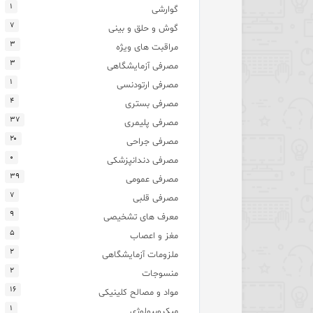
۱
گوارشی
۷
گوش و حلق و بینی
۳
مراقبت های ویژه
۳
مصرفی آزمایشگاهی
۱
مصرفی ارتودنسی
۴
مصرفی بستری
۳۷
مصرفی پلیمری
۲۰
مصرفی جراحی
۰
مصرفی دندانپزشکی
۳۹
مصرفی عمومی
۷
مصرفی قلبی
۹
معرف های تشخیصی
۵
مغز و اعصاب
۲
ملزومات آزمایشگاهی
۲
منسوجات
۱۶
مواد و مصالح کلینیکی
۱
میکروبیولوژی