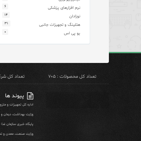
۶
نرم افزارهای پزشکی
۱۴
نوزادان
۳۱
هتلینگ و تجهیزات جانبی
۰
یو پی اس
تعداد کل محصولات : ۷۰۵
تعداد کل شرکت 
پیوند ها
اداره کل تجهیزات و ملز
وزارت بهداشت، درمان و
پایگاه خبری سازمان غذا و
وزارت صنعت، معدن و تج