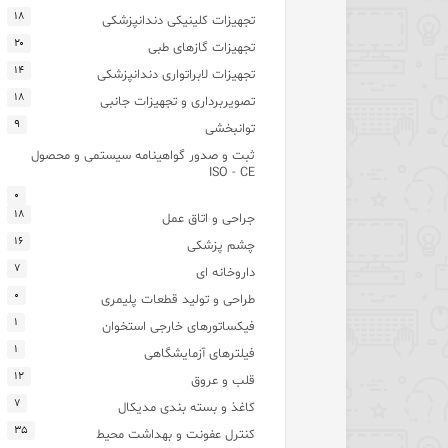
۱۸
تجهیزات کلینیکی دندانپزشکی
۲۰
تجهیزات گازهای طبی
۱۴
تجهیزات لابراتواری دندانپزشکی
۱۸
تصویربرداری و تجهیزات جانبی
۹
توانبخشی
ثبت و صدور گواهینامه سیستمی و محصول
ISO - CE
۰
۱۸
جراحی و اتاق عمل
۱۶
چشم پزشکی
۷
داروخانه ای
۰
طراحی و تولید قطعات پلیمری
۱
فیکساتورهای خارجی استخوان
۱
فیلترهای آزمایشگاهی
۱۲
قلب و عروق
۷
کاغذ و بسته بندی مدیکال
۳۵
کنترل عفونت و بهداشت محیط