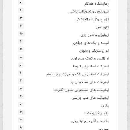
۰
آزمایشگاه همکار
۴
آمبولانس و تجهیزات داخلی
۳
ابزار پروتز دندانپزشکی
۴
اتاق تمیز
۱۶
ارولوژی و نفرولوژی
۶
البسه و پک های جراحی
۱۱
انواع سرنگ و سوزن
۸
اورژانس و کمک های اولیه
۰
ایمپلنت استخوانی تروما
۱
ایمپلنت استخوانی فک و صورت و جمجمه
۲
ایمپلنت های استخوانی پا
۵
ایمپلنت های استخوانی ستون فقرات
۳
ایمپلنت های طب ورزشی
۰
باتری
۱۶
باند و گاز و پنبه
۷
باندها و آتل های ارتوپدی
۹
بستری