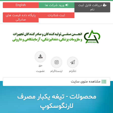
دریافت فایل ثبت
ورود شرکت ها
English
نام
ثبت شکایات
پایگاه داده فرصت های
صادراتی
حق
تلگرام
اینستاگرام
عضویت
مشاهده منوی سایت
محصولات - تیغه یکبار مصرف
لارنگوسکوپ