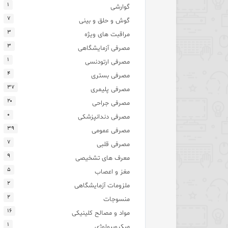
۱
گوارشی
۷
گوش و حلق و بینی
۳
مراقبت های ویژه
۳
مصرفی آزمایشگاهی
۱
مصرفی ارتودنسی
۴
مصرفی بستری
۳۷
مصرفی پلیمری
۲۰
مصرفی جراحی
۰
مصرفی دندانپزشکی
۳۹
مصرفی عمومی
۷
مصرفی قلبی
۹
معرف های تشخیصی
۵
مغز و اعصاب
۲
ملزومات آزمایشگاهی
۲
منسوجات
۱۶
مواد و مصالح کلینیکی
۱
میکروبیولوژی