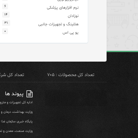
۶
نرم افزارهای پزشکی
۱۴
نوزادان
۳۱
هتلینگ و تجهیزات جانبی
۰
یو پی اس
تعداد کل محصولات : ۷۰۵
تعداد کل شرکت 
پیوند ها
اداره کل تجهیزات و ملز
وزارت بهداشت، درمان و
پایگاه خبری سازمان غذا و
وزارت صنعت، معدن و تج