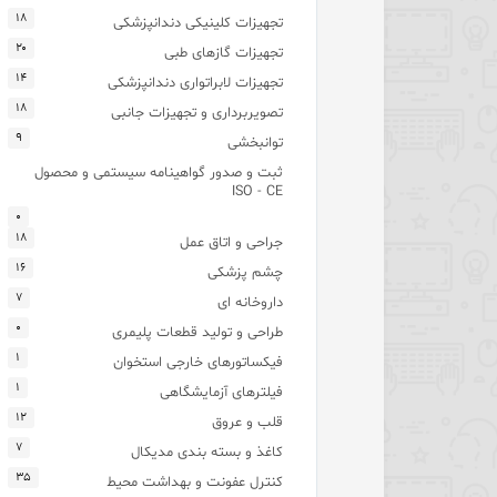
۱۸
تجهیزات کلینیکی دندانپزشکی
۲۰
تجهیزات گازهای طبی
۱۴
تجهیزات لابراتواری دندانپزشکی
۱۸
تصویربرداری و تجهیزات جانبی
۹
توانبخشی
ثبت و صدور گواهینامه سیستمی و محصول
ISO - CE
۰
۱۸
جراحی و اتاق عمل
۱۶
چشم پزشکی
۷
داروخانه ای
۰
طراحی و تولید قطعات پلیمری
۱
فیکساتورهای خارجی استخوان
۱
فیلترهای آزمایشگاهی
۱۲
قلب و عروق
۷
کاغذ و بسته بندی مدیکال
۳۵
کنترل عفونت و بهداشت محیط