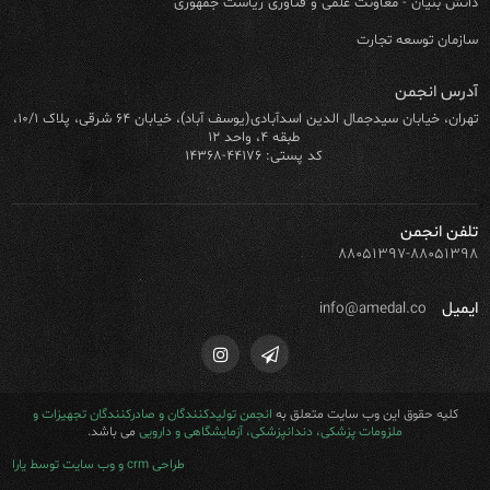
دانش بنیان - معاونت علمی و فناوری ریاست جمهوری
سازمان توسعه تجارت
آدرس انجمن
تهران، خیابان سیدجمال الدین اسدآبادی(یوسف آباد)، خیابان ۶۴ شرقی، پلاک ۱۰/۱،
طبقه ۴، واحد ۱۲
کد پستی: ۴۴۱۷۶-۱۴۳۶۸
تلفن انجمن
۸۸۰۵۱۳۹۷-۸۸۰۵۱۳۹۸
ایمیل
info@amedal.co
کلیه حقوق این وب سایت متعلق به
انجمن تولیدکنندگان و صادرکنندگان تجهیزات و
ملزومات پزشکی، دندانپزشکی، آزمایشگاهی و دارویی
می باشد.
طراحی crm و وب سایت توسط یارا