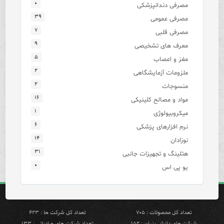
۰
مصرفی دندانپزشکی
۳۹
مصرفی عمومی
۷
مصرفی قلبی
۹
معرف های تشخیصی
۵
مغز و اعصاب
۲
ملزومات آزمایشگاهی
۲
منسوجات
۱۶
مواد و مصالح کلینیکی
۱
میکروبیولوژی
۶
نرم افزارهای پزشکی
۱۴
نوزادان
۳۱
هتلینگ و تجهیزات جانبی
۰
یو پی اس
تعداد کل محصولات : ۷۰۵
تعداد کل شرکت ها : ۴۲۳
شرکت های دانش بنیان : ۱۵۲
تعداد شرکت های صادراتی : ۱۳۳