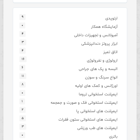
۹
ارتوپدی
۰
آزمایشگاه همکار
۴
آمبولانس و تجهیزات داخلی
۳
ابزار پروتز دندانپزشکی
۴
اتاق تمیز
۱۶
ارولوژی و نفرولوژی
۶
البسه و پک های جراحی
۱۱
انواع سرنگ و سوزن
۸
اورژانس و کمک های اولیه
۰
ایمپلنت استخوانی تروما
۱
ایمپلنت استخوانی فک و صورت و جمجمه
۲
ایمپلنت های استخوانی پا
۵
ایمپلنت های استخوانی ستون فقرات
۳
ایمپلنت های طب ورزشی
۰
باتری