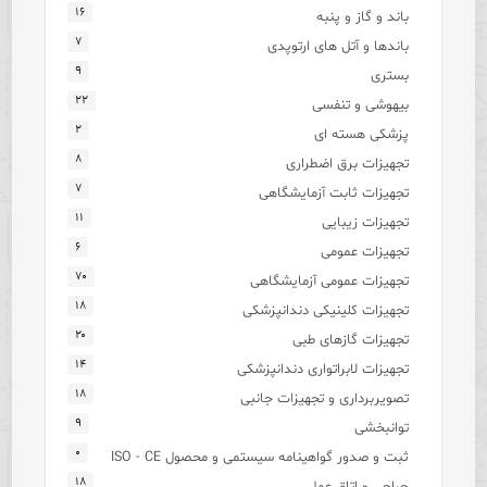
۱۶
باند و گاز و پنبه
۷
باندها و آتل های ارتوپدی
۹
بستری
۲۲
بیهوشی و تنفسی
۲
پزشکی هسته ای
۸
تجهیزات برق اضطراری
۷
تجهیزات ثابت آزمایشگاهی
۱۱
تجهیزات زیبایی
۶
تجهیزات عمومی
۷۰
تجهیزات عمومی آزمایشگاهی
۱۸
تجهیزات کلینیکی دندانپزشکی
۲۰
تجهیزات گازهای طبی
۱۴
تجهیزات لابراتواری دندانپزشکی
۱۸
تصویربرداری و تجهیزات جانبی
۹
توانبخشی
۰
ثبت و صدور گواهینامه سیستمی و محصول ISO - CE
۱۸
جراحی و اتاق عمل