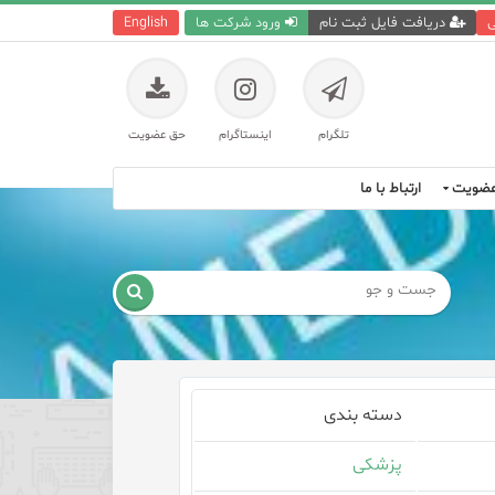
ی
دریافت فایل ثبت نام
ورود شرکت ها
English
تلگرام
اینستاگرام
حق عضویت
ضویت
ارتباط با ما

دسته بندی
پزشکی