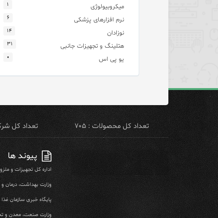
۱
میکروبیولوژی
۶
نرم افزارهای پزشکی
۱۴
نوزادان
۳۱
هتلینگ و تجهیزات جانبی
۰
یو پی اس
تعداد کل محصولات : ۷۰۵
تعداد کل شرکت 
پیوند ها
اداره کل تجهیزات و ملز
وزارت بهداشت، درمان و
پایگاه خبری سازمان غذا و
وزارت صنعت، معدن و تج