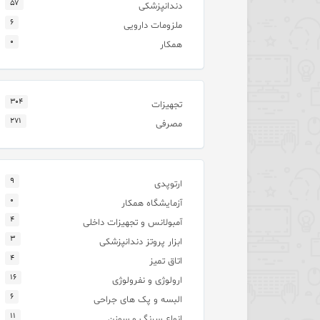
۵۷
دندانپزشکی
۶
ملزومات دارویی
۰
همکار
۳۰۴
تجهیزات
۲۷۱
مصرفی
۹
ارتوپدی
۰
آزمایشگاه همکار
۴
آمبولانس و تجهیزات داخلی
۳
ابزار پروتز دندانپزشکی
۴
اتاق تمیز
۱۶
ارولوژی و نفرولوژی
۶
البسه و پک های جراحی
۱۱
انواع سرنگ و سوزن