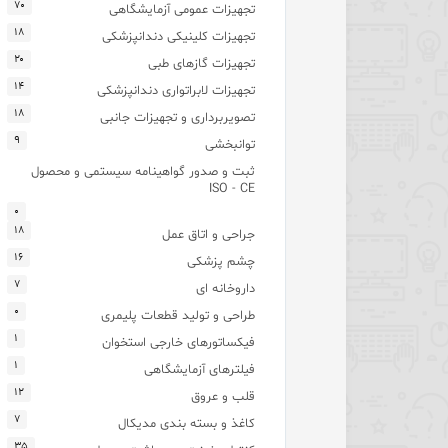
۷۰
تجهیزات عمومی آزمایشگاهی
۱۸
تجهیزات کلینیکی دندانپزشکی
۲۰
تجهیزات گازهای طبی
۱۴
تجهیزات لابراتواری دندانپزشکی
۱۸
تصویربرداری و تجهیزات جانبی
۹
توانبخشی
ثبت و صدور گواهینامه سیستمی و محصول
ISO - CE
۰
۱۸
جراحی و اتاق عمل
۱۶
چشم پزشکی
۷
داروخانه ای
۰
طراحی و تولید قطعات پلیمری
۱
فیکساتورهای خارجی استخوان
۱
فیلترهای آزمایشگاهی
۱۲
قلب و عروق
۷
کاغذ و بسته بندی مدیکال
۳۵