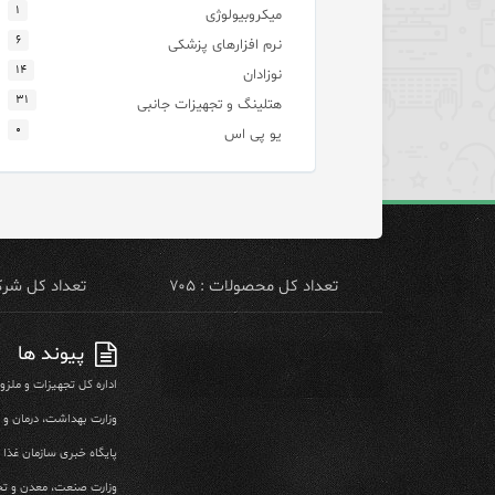
۱
میکروبیولوژی
۶
نرم افزارهای پزشکی
۱۴
نوزادان
۳۱
هتلینگ و تجهیزات جانبی
۰
یو پی اس
تعداد کل محصولات : ۷۰۵
تعداد کل شرکت 
پیوند ها
اداره کل تجهیزات و ملز
وزارت بهداشت، درمان و
پایگاه خبری سازمان غذا و
وزارت صنعت، معدن و تج