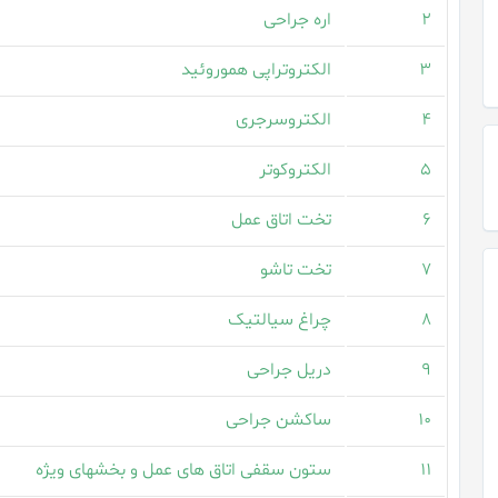
۲
اره جراحی
۳
الکتروتراپی هموروئید
۴
الکتروسرجری
۵
الکتروکوتر
۶
تخت اتاق عمل
۷
تخت تاشو
۸
چراغ سیالتیک
۹
دریل جراحی
۱۰
ساکشن جراحی
۱۱
ستون سقفی اتاق های عمل و بخشهای ویژه