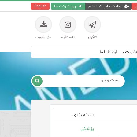
ی
دریافت فایل ثبت نام
ورود شرکت ها
English
تلگرام
اینستاگرام
حق عضویت
ضویت
ارتباط با ما

دسته بندی
پزشکی