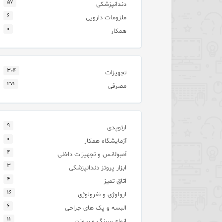
۵۷
دندانپزشکی
۶
ملزومات دارویی
۰
همکار
۳۰۴
تجهیزات
۲۷۱
مصرفی
۹
ارتوپدی
۰
آزمایشگاه همکار
۴
آمبولانس و تجهیزات داخلی
۳
ابزار پروتز دندانپزشکی
۴
اتاق تمیز
۱۶
ارولوژی و نفرولوژی
۶
البسه و پک های جراحی
۱۱
انواع سرنگ و سوزن