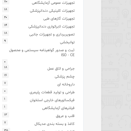
۷۰
تجهیزات عمومی آزمایشگاهی
۱۸
تجهیزات کلینیکی دندانپزشکی
۲۰
تجهیزات گازهای طبی
۱۴
تجهیزات لابراتواری دندانپزشکی
۱۸
تصویربرداری و تجهیزات جانبی
۹
توانبخشی
ثبت و صدور گواهینامه سیستمی و محصول
ISO - CE
۰
۱۸
جراحی و اتاق عمل
۱۶
چشم پزشکی
۷
داروخانه ای
۰
طراحی و تولید قطعات پلیمری
۱
فیکساتورهای خارجی استخوان
۱
فیلترهای آزمایشگاهی
۱۲
قلب و عروق
۷
کاغذ و بسته بندی مدیکال
۳۵