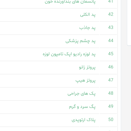
41
پانسمان های بندآورنده خون
42
پد الکلی
43
پد جاذب
44
پد چشم پزشکی
45
پد لوزه رادیو اپک تامپون لوزه
46
پروتز زانو
47
پروتز هیپ
48
پک های جراحی
49
پگ سرد و گرم
50
پلاک ارتوپدی