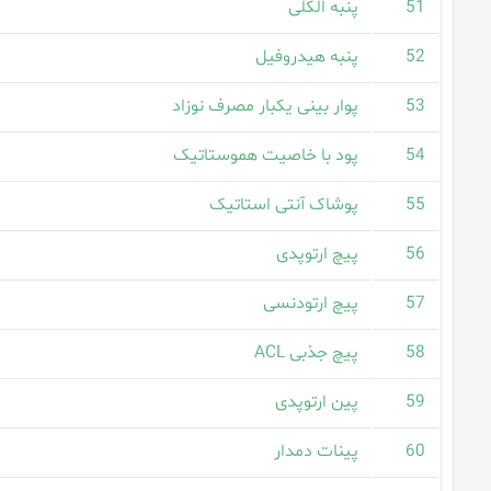
51
پنبه الکلی
52
پنبه هیدروفیل
53
پوار بینی یکبار مصرف نوزاد
54
پود با خاصیت هموستاتیک
55
پوشاک آنتی استاتیک
56
پیچ ارتوپدی
57
پیچ ارتودنسی
58
پیچ جذبی ACL
59
پین ارتوپدی
60
پینات دمدار