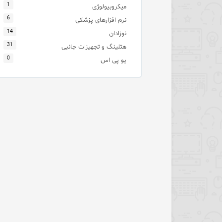
1
میکروبیولوژی
6
نرم افزارهای پزشکی
14
نوزادان
31
هتلینگ و تجهیزات جانبی
0
یو پی اس