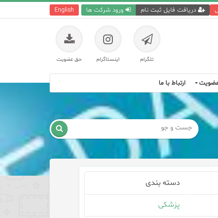
ی
دریافت فایل ثبت نام
ورود شرکت ها
English
تلگرام
اینستاگرام
حق عضویت
ضویت
ارتباط با ما

دسته بندی
پزشکی