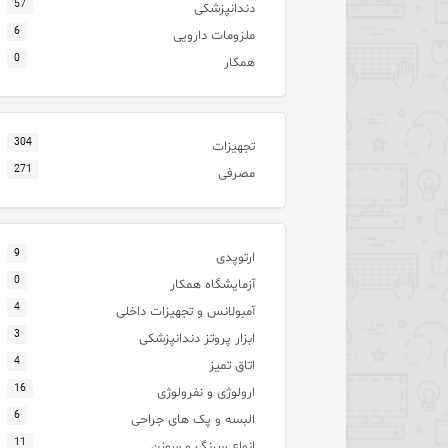
57
دندانپزشکی
6
ملزومات دارویی
0
همکار
304
تجهیزات
271
مصرفی
9
ارتوپدی
0
آزمایشگاه همکار
4
آمبولانس و تجهیزات داخلی
3
ابزار پروتز دندانپزشکی
4
اتاق تمیز
16
ارولوژی و نفرولوژی
6
البسه و پک های جراحی
11
انواع سرنگ و سوزن