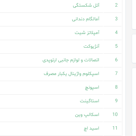
2
آتل شکستگی
3
آمالگام دندانی
4
آمپلاتز شیت
5
آنژیوکت
6
اتصالات و لوازم جانبی ارتوپدی
7
اسپکلوم واژینال یکبار مصرف
8
اسپونچ
9
استاگینت
10
اسکالپ وین
11
اسید اچ