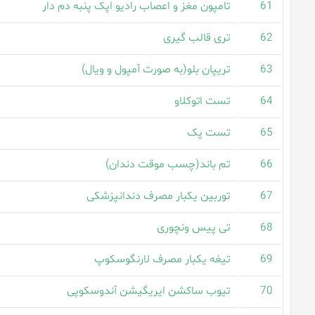
61
تامپون مغز و اعصاب رادیو اپک پنبه دم دار
62
تری قالب گیری
63
تریپان بلو(به صورت آمپول و ویال)
64
تست اتوکلاو
65
تست پک
66
تم باند(چسب موقت دندان)
67
توربین یکبار مصرف دندانپزشکی
68
تی پیس ونچوری
69
تیغه یکبار مصرف لارنگوسکوپ
70
تیوب ساکشن ایریگیشن آندوسکوپی