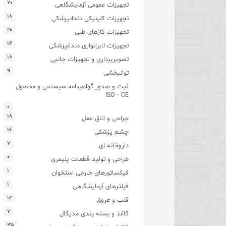
۷۰
تجهیزات عمومی آزمایشگاهی
۱۸
تجهیزات کلینیکی دندانپزشکی
۲۰
تجهیزات گازهای طبی
۱۴
تجهیزات لابراتواری دندانپزشکی
۱۸
تصویربرداری و تجهیزات جانبی
۹
توانبخشی
ثبت و صدور گواهینامه سیستمی و محصول
ISO - CE
۰
۱۸
جراحی و اتاق عمل
۱۶
چشم پزشکی
۷
داروخانه ای
۰
طراحی و تولید قطعات پلیمری
۱
فیکساتورهای خارجی استخوان
۱
فیلترهای آزمایشگاهی
۱۲
قلب و عروق
۷
کاغذ و بسته بندی مدیکال
۳۵