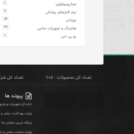
۱
میکروبیولوژی
۶
نرم افزارهای پزشکی
۱۴
نوزادان
۳۱
هتلینگ و تجهیزات جانبی
۰
یو پی اس
تعداد کل محصولات : ۷۰۵
تعداد کل شرکت 
پیوند ها
اداره کل تجهیزات و ملز
وزارت بهداشت، درمان و
پایگاه خبری سازمان غذا و
وزارت صنعت، معدن و تج