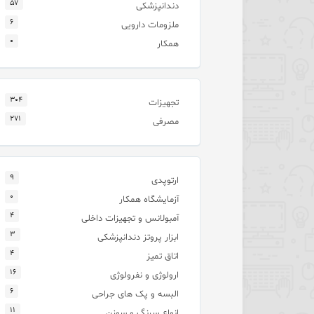
۵۷
دندانپزشکی
۶
ملزومات دارویی
۰
همکار
۳۰۴
تجهیزات
۲۷۱
مصرفی
۹
ارتوپدی
۰
آزمایشگاه همکار
۴
آمبولانس و تجهیزات داخلی
۳
ابزار پروتز دندانپزشکی
۴
اتاق تمیز
۱۶
ارولوژی و نفرولوژی
۶
البسه و پک های جراحی
۱۱
انواع سرنگ و سوزن