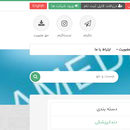
ی
دریافت فایل ثبت نام
ورود شرکت ها
English
تلگرام
اینستاگرام
حق عضویت
ضویت
ارتباط با ما

دسته بندی
دندانپزشکی