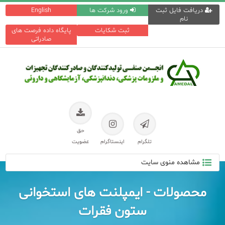
دریافت فایل ثبت
ورود شرکت ها
English
نام
ثبت شکایات
پایگاه داده فرصت های
صادراتی
حق
تلگرام
اینستاگرام
عضویت
مشاهده منوی سایت
محصولات - ایمپلنت های استخوانی
ستون فقرات