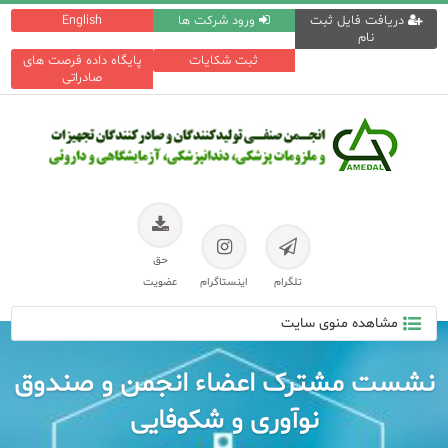
دریافت فایل ثبت
ورود شرکت ها
English
نام
ثبت شکایات
پایگاه داده فرصت های
صادراتی
حق
تلگرام
اینستاگرام
عضویت
مشاهده منوی سایت
نشست مشترک اعضاء انجمن و صندوق
نوآوری و شکوفایی