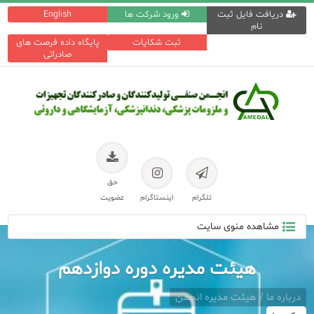
دریافت فایل ثبت
ورود شرکت ها
English
نام
ثبت شکایات
پایگاه داده فرصت های
صادراتی
حق
تلگرام
اینستاگرام
عضویت
مشاهده منوی سایت
هیئت مدیره دوره دوازدهم
درباره ما / هیئت مدیره انجمن