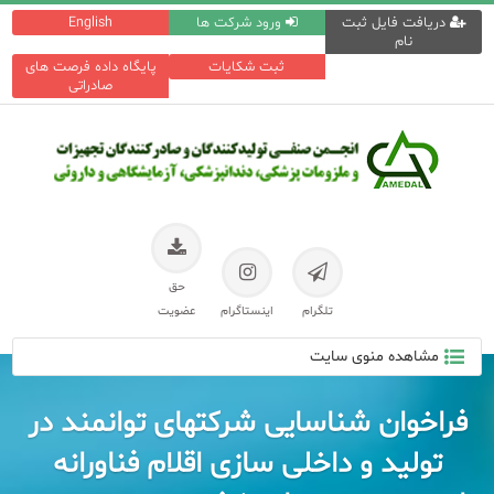
دریافت فایل ثبت
ورود شرکت ها
English
نام
ثبت شکایات
پایگاه داده فرصت های
صادراتی
حق
تلگرام
اینستاگرام
عضویت
مشاهده منوی سایت
فراخوان شناسایی شرکتهای توانمند در
تولید و داخلی سازی اقلام فناورانه