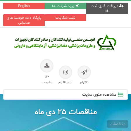
دریافت فایل ثبت
ورود شرکت ها
English
نام
ثبت شکایات
پایگاه داده فرصت های
صادراتی
حق
تلگرام
اینستاگرام
عضویت
مشاهده منوی سایت
مناقصات ۲۵ دی ماه
مناقصات