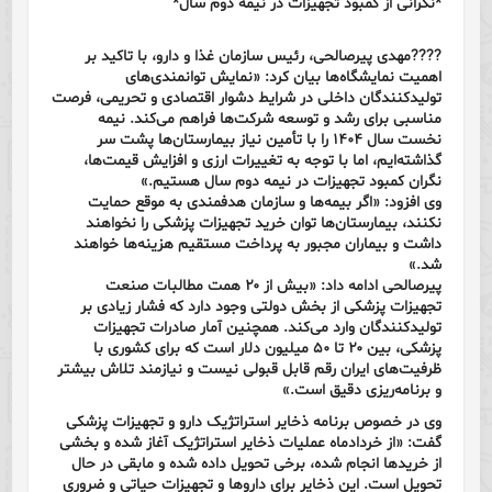
*نگرانی از کمبود تجهیزات در نیمه دوم سال*
????مهدی پیرصالحی، رئیس سازمان غذا و دارو، با تاکید بر
اهمیت نمایشگاه‌ها بیان کرد: «نمایش توانمندی‌های
تولیدکنندگان داخلی در شرایط دشوار اقتصادی و تحریمی، فرصت
مناسبی برای رشد و توسعه شرکت‌ها فراهم می‌کند. نیمه
نخست سال ۱۴۰۴ را با تأمین نیاز بیمارستان‌ها پشت سر
گذاشته‌ایم، اما با توجه به تغییرات ارزی و افزایش قیمت‌ها،
نگران کمبود تجهیزات در نیمه دوم سال هستیم.»
وی افزود: «اگر بیمه‌ها و سازمان هدفمندی به موقع حمایت
نکنند، بیمارستان‌ها توان خرید تجهیزات پزشکی را نخواهند
داشت و بیماران مجبور به پرداخت مستقیم هزینه‌ها خواهند
شد.»
پیرصالحی ادامه داد: «بیش از ۲۰ همت مطالبات صنعت
تجهیزات پزشکی از بخش دولتی وجود دارد که فشار زیادی بر
تولیدکنندگان وارد می‌کند. همچنین آمار صادرات تجهیزات
پزشکی، بین ۲۰ تا ۵۰ میلیون دلار است که برای کشوری با
ظرفیت‌های ایران رقم قابل قبولی نیست و نیازمند تلاش بیشتر
و برنامه‌ریزی دقیق است.»
وی در خصوص برنامه ذخایر استراتژیک دارو و تجهیزات پزشکی
گفت: «از خردادماه عملیات ذخایر استراتژیک آغاز شده و بخشی
از خریدها انجام شده، برخی تحویل داده شده و مابقی در حال
تحویل است. این ذخایر برای داروها و تجهیزات حیاتی و ضروری