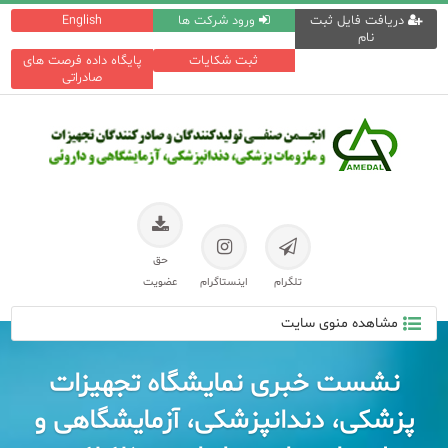
دریافت فایل ثبت
ورود شرکت ها
English
نام
ثبت شکایات
پایگاه داده فرصت های
صادراتی
حق
تلگرام
اینستاگرام
عضویت
مشاهده منوی سایت
نشست خبری نمایشگاه تجهیزات
پزشکی، دندانپزشکی، آزمایشگاهی و