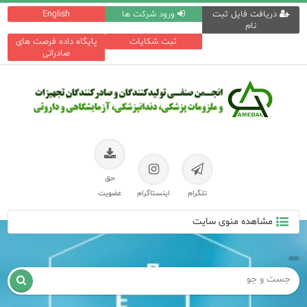
دریافت فایل ثبت
ورود شرکت ها
English
نام
ثبت شکایات
پایگاه داده فرصت های
صادراتی
حق
تلگرام
اینستاگرام
عضویت
مشاهده منوی سایت
