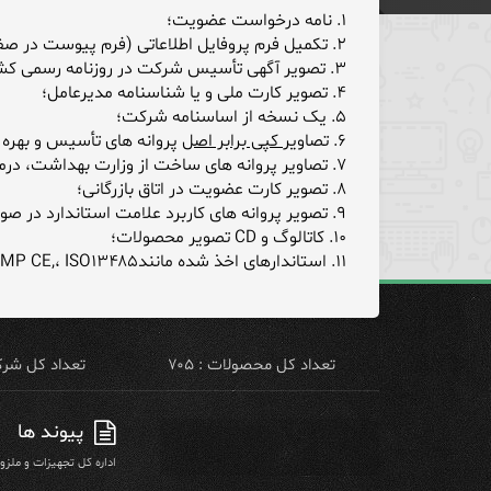
۱. نامه درخواست عضویت؛
۲. تکمیل فرم پروفایل اطلاعاتی (فرم پیوست در صفحه فرم آنلاین عضویت)؛
۳. تصویر آگهی تأسیس شرکت در روزنامه رسمی کشور با آخرین تغییرات؛
۴. تصویر کارت ملی و یا شناسنامه مدیرعامل؛
۵. یک نسخه از اساسنامه شرکت؛
۶. تصاویر
کپی برابر اصل
پروانه های تأسیس و بهره ب
۷. تصاویر پروانه های ساخت از وزارت بهداشت، درمان و آموزش پزشکی (اخرین تمدید)؛
۸. تصویر کارت عضویت در اتاق بازرگانی؛
۹. تصویر پروانه های کاربرد علامت استاندارد در صورت وجود (آخرین تمدید)؛
۱۰. کاتالوگ و CD تصویر محصولات؛
۱۱. استاندارهای اخذ شده مانندGMP CE,، ISO۱۳۴۸۵و ...........؛
تعداد کل محصولات : ۷۰۵
تعداد کل شرکت 
پیوند ها
اداره کل تجهیزات و ملز