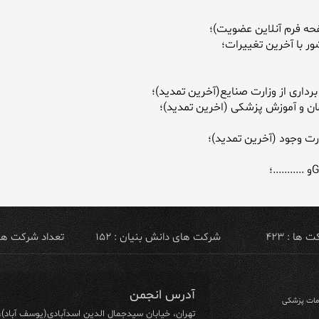
رداری از وزارت صنایع(آخرین تمدید)؛
ها : ۴۲۳
شرکت های دانش بنیان : ۱۵۲
تعداد شرکت های ص
آدرس انجمن
ومات پزشکی
تهران، خیابان سیدجمال الدین اسدآبادی(یوسف آباد)، خیابان ۶۴ شرقی، پلاک ۱۰/۱، طبق