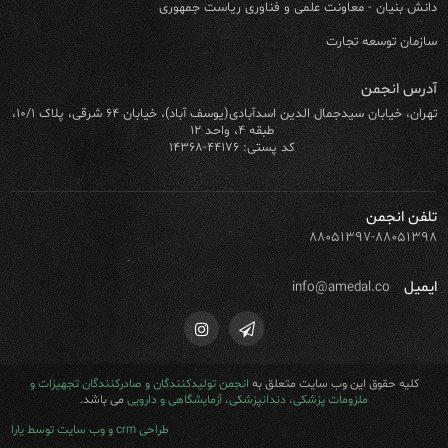
دانش بنیان - معاونت علمی و فناوری ریاست جمهوری
سازمان توسعه تجارت
آدرس انجمن
تهران، خیابان سیدجمال الدین اسدآبادی(یوسف آباد)، خیابان ۶۴ شرقی، پلاک ۱۰/۱،
طبقه ۴، واحد ۱۲
کد پستی: ۴۴۱۷۶-۱۴۳۶۸
تلفن انجمن
۸۸۰۵۱۳۹۷-۸۸۰۵۱۳۹۸
ایمیل
info@amedal.co
کلیه حقوق این وب سایت متعلق به
انجمن تولیدکنندگان و صادرکنندگان تجهیزات و
ملزومات پزشکی، دندانپزشکی، آزمایشگاهی و دارویی
می باشد.
طراحی crm و وب سایت توسط یارا