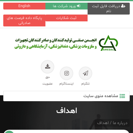
دریافت فایل ثبت
ورود شرکت ها
English
نام
ثبت شکایات
پایگاه داده فرصت های
صادراتی
حق
تلگرام
اینستاگرام
عضویت
مشاهده منوی سایت
اهداف
درباره ما / اهداف