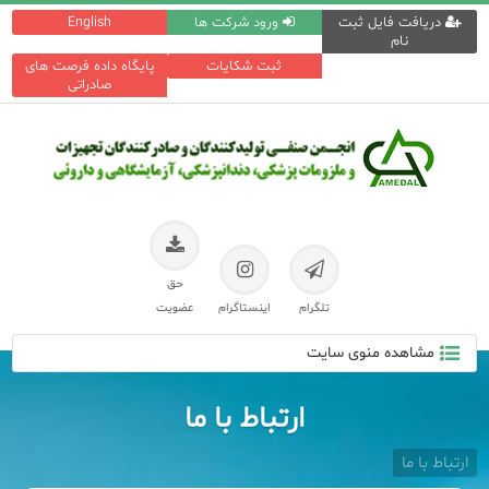
دریافت فایل ثبت
ورود شرکت ها
English
نام
ثبت شکایات
پایگاه داده فرصت های
صادراتی
حق
تلگرام
اینستاگرام
عضویت
مشاهده منوی سایت
ارتباط با ما
ارتباط با ما