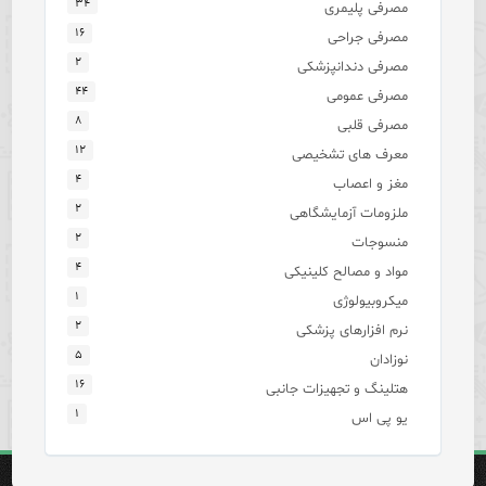
۳۴
مصرفی پلیمری
۱۶
مصرفی جراحی
۲
مصرفی دندانپزشکی
۴۴
مصرفی عمومی
۸
مصرفی قلبی
۱۲
معرف های تشخیصی
۴
مغز و اعصاب
۲
ملزومات آزمایشگاهی
۲
منسوجات
۴
مواد و مصالح کلینیکی
۱
میکروبیولوژی
۲
نرم افزارهای پزشکی
۵
نوزادان
۱۶
هتلینگ و تجهیزات جانبی
۱
یو پی اس