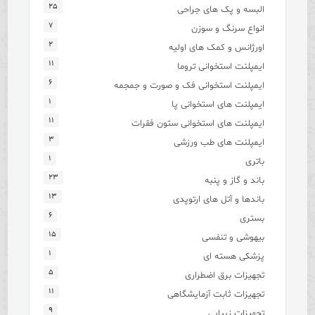
۲۵
البسه و پک های جراحی
۷
انواع سرنگ و سوزن
۲
اورژانس و کمک های اولیه
۱۱
ایمپلنت استخوانی تروما
۶
ایمپلنت استخوانی فک و صورت و جمجمه
۱
ایمپلنت های استخوانی پا
۱۱
ایمپلنت های استخوانی ستون فقرات
۳
ایمپلنت های طب ورزشی
۱
باتری
۲۳
باند و گاز و پنبه
۱۳
باندها و آتل های ارتوپدی
۶
بستری
۱۵
بیهوشی و تنفسی
۱
پزشکی هسته ای
۵
تجهیزات برق اضطراری
۱۱
تجهیزات ثابت آزمایشگاهی
۹
تجهیزات زیبایی