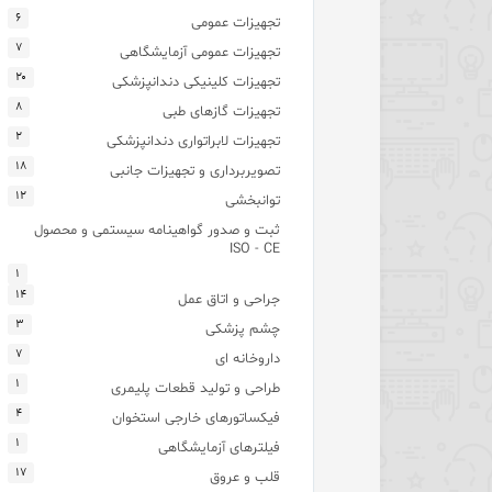
۶
تجهیزات عمومی
۷
تجهیزات عمومی آزمایشگاهی
۲۰
تجهیزات کلینیکی دندانپزشکی
۸
تجهیزات گازهای طبی
۲
تجهیزات لابراتواری دندانپزشکی
۱۸
تصویربرداری و تجهیزات جانبی
۱۲
توانبخشی
ثبت و صدور گواهینامه سیستمی و محصول
ISO - CE
۱
۱۴
جراحی و اتاق عمل
۳
چشم پزشکی
۷
داروخانه ای
۱
طراحی و تولید قطعات پلیمری
۴
فیکساتورهای خارجی استخوان
۱
فیلترهای آزمایشگاهی
۱۷
قلب و عروق