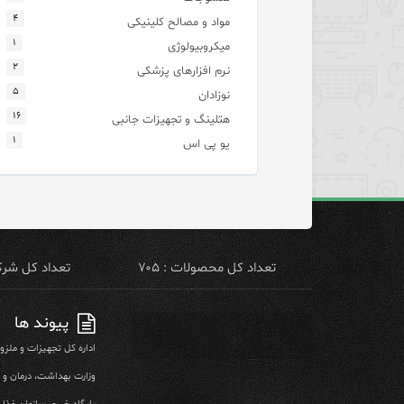
۴
مواد و مصالح کلینیکی
۱
میکروبیولوژی
۲
نرم افزارهای پزشکی
۵
نوزادان
۱۶
هتلینگ و تجهیزات جانبی
۱
یو پی اس
تعداد کل محصولات : ۷۰۵
تعداد کل شرکت 
پیوند ها
اداره کل تجهیزات و ملز
وزارت بهداشت، درمان و