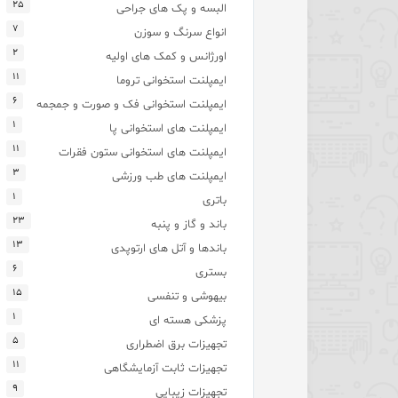
۲۵
البسه و پک های جراحی
۷
انواع سرنگ و سوزن
۲
اورژانس و کمک های اولیه
۱۱
ایمپلنت استخوانی تروما
۶
ایمپلنت استخوانی فک و صورت و جمجمه
۱
ایمپلنت های استخوانی پا
۱۱
ایمپلنت های استخوانی ستون فقرات
۳
ایمپلنت های طب ورزشی
۱
باتری
۲۳
باند و گاز و پنبه
۱۳
باندها و آتل های ارتوپدی
۶
بستری
۱۵
بیهوشی و تنفسی
۱
پزشکی هسته ای
۵
تجهیزات برق اضطراری
۱۱
تجهیزات ثابت آزمایشگاهی
۹
تجهیزات زیبایی