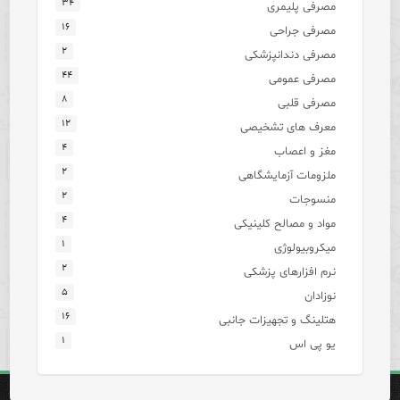
۳۴
مصرفی پلیمری
۱۶
مصرفی جراحی
۲
مصرفی دندانپزشکی
۴۴
مصرفی عمومی
۸
مصرفی قلبی
۱۲
معرف های تشخیصی
۴
مغز و اعصاب
۲
ملزومات آزمایشگاهی
۲
منسوجات
۴
مواد و مصالح کلینیکی
۱
میکروبیولوژی
۲
نرم افزارهای پزشکی
۵
نوزادان
۱۶
هتلینگ و تجهیزات جانبی
۱
یو پی اس