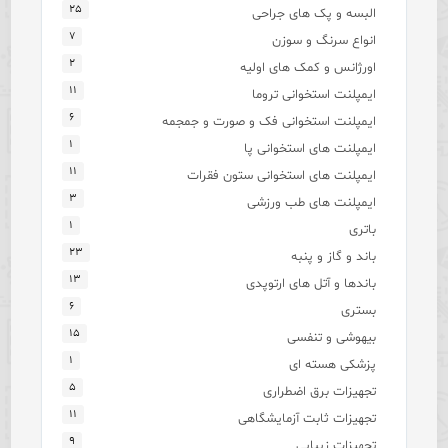
۲۵
البسه و پک های جراحی
۷
انواع سرنگ و سوزن
۲
اورژانس و کمک های اولیه
۱۱
ایمپلنت استخوانی تروما
۶
ایمپلنت استخوانی فک و صورت و جمجمه
۱
ایمپلنت های استخوانی پا
۱۱
ایمپلنت های استخوانی ستون فقرات
۳
ایمپلنت های طب ورزشی
۱
باتری
۲۳
باند و گاز و پنبه
۱۳
باندها و آتل های ارتوپدی
۶
بستری
۱۵
بیهوشی و تنفسی
۱
پزشکی هسته ای
۵
تجهیزات برق اضطراری
۱۱
تجهیزات ثابت آزمایشگاهی
۹
تجهیزات زیبایی