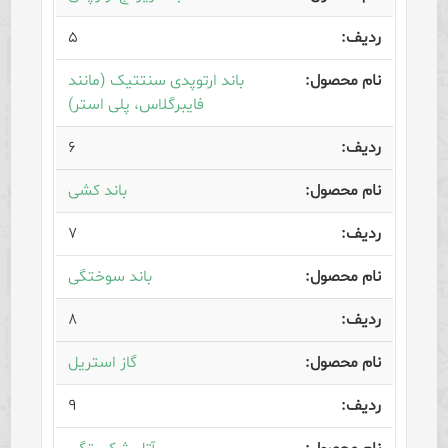
۵
باند ارتوپدی سنتتیک (مانند
فایبرگلاس، پلی استر)
۶
باند کشی
۷
باند سوختگی
۸
گاز استریل
۹