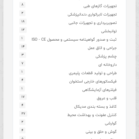
۸
تجهیزات گازهای طبی
۲
تجهیزات لابراتواری دندانپزشکی
۱۸
تصویربرداری و تجهیزات جانبی
۱۲
توانبخشی
۱
ثبت و صدور گواهینامه سیستمی و محصول ISO - CE
۱۴
جراحی و اتاق عمل
۳
چشم پزشکی
۷
داروخانه ای
۱
طراحی و تولید قطعات پلیمری
۴
فیکساتورهای خارجی استخوان
۱
فیلترهای آزمایشگاهی
۱۷
قلب و عروق
۴
کاغذ و بسته بندی مدیکال
۲۷
کنترل عفونت و بهداشت محیط
۲
گوارشی
۴
گوش و حلق و بینی
۵