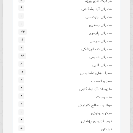
مراقبت های ویژه
۹
مصرفی آزمایشگاهی
۱
مصرفی ارتودنسی
۱
مصرفی بستری
۳۴
مصرفی پلیمری
۱۶
مصرفی جراحی
۲
مصرفی دندانپزشکی
۴۴
مصرفی عمومی
۸
مصرفی قلبی
۱۲
معرف های تشخیصی
۴
مغز و اعصاب
۲
ملزومات آزمایشگاهی
۲
منسوجات
۴
مواد و مصالح کلینیکی
۱
میکروبیولوژی
۲
نرم افزارهای پزشکی
۵
نوزادان