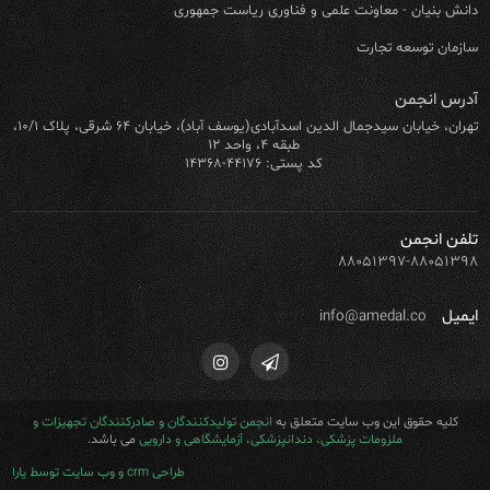
دانش بنیان - معاونت علمی و فناوری ریاست جمهوری
سازمان توسعه تجارت
آدرس انجمن
تهران، خیابان سیدجمال الدین اسدآبادی(یوسف آباد)، خیابان ۶۴ شرقی، پلاک ۱۰/۱،
طبقه ۴، واحد ۱۲
کد پستی: ۴۴۱۷۶-۱۴۳۶۸
تلفن انجمن
۸۸۰۵۱۳۹۷-۸۸۰۵۱۳۹۸
ایمیل
info@amedal.co
کلیه حقوق این وب سایت متعلق به
انجمن تولیدکنندگان و صادرکنندگان تجهیزات و
ملزومات پزشکی، دندانپزشکی، آزمایشگاهی و دارویی
می باشد.
طراحی crm و وب سایت توسط یارا